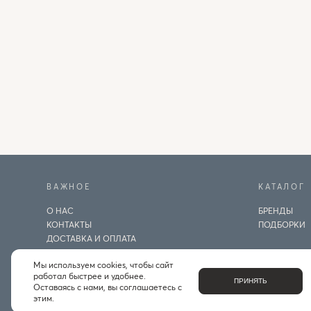
ВАЖНОЕ
КАТАЛОГ
О НАС
БРЕНДЫ
КОНТАКТЫ
ПОДБОРКИ
ДОСТАВКА И ОПЛАТА
ЧАСТЫЕ ВОПРОСЫ
Мы используем cookies, чтобы сайт
ИНДИВИДУАЛЬНЫЙ ПОДБОР
работал быстрее и удобнее.
ПРОГРАММА ЛОЯЛЬНОСТИ
ПРИНЯТЬ
Оставаясь с нами, вы соглашаетесь с
ПРАВИЛА БОНУСНОЙ ПРОГРАММЫ
этим.