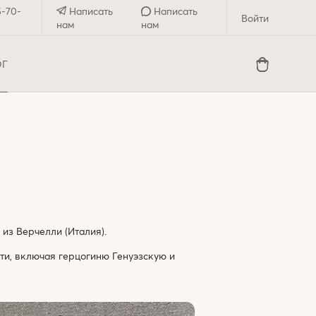
5-70-
Написать
Написать
Войти
нам
нам
ОГ
из Верчелли (Италия).
ти, включая герцогиню Генуэзскую и