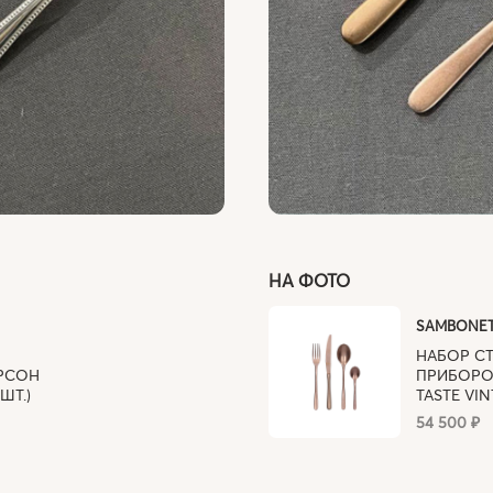
НА ФОТО
SAMBONE
НАБОР С
ЕРСОН
ПРИБОРО
ШТ.)
TASTE VIN
54 500 ₽