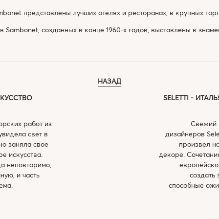
bonet представлены лучших отелях и ресторанах, в крупных торг
 Sambonet, созданных в конце 1960-х годов, выставлены в знам
НАЗАД
ИСКУССТВО
SELETTI - ИТА
орских работ из
Свежий 
 увидела свет в
дизайнеров Sel
но заняла своё
произвёл н
ре искусства.
декоре. Сочетани
а неповторимо,
европейско
ную, и часть
создать 
ема.
способные ожи