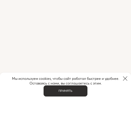
Мы используем cookies, чтобы сайт работал быстрее и удобнее.
Оставаясь с нами, вы соглашаетесь с этим.
ПРИНЯТЬ
ВАЖНОЕ
О НАС
КОНТАКТЫ
ДОСТАВКА И ОПЛАТА