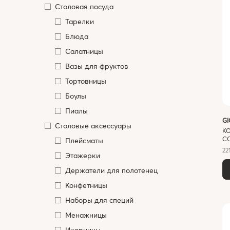
Cтоловая посуда
Тарелки
Блюда
Салатницы
Вазы для фруктов
Тортовницы
Боулы
Пиалы
G
Столовые аксессуары
К
CO
Плейсматы
22
Этажерки
Держатели для полотенец
Конфетницы
Наборы для специй
Менажницы
Икорницы