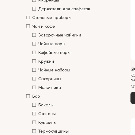
Держатели для салфеток
Столовые приборы
Чай и кофе
Заварочные чайники
Чайные пары
Кофейные пары
Кружки
G
Чайные наборы
К
Сахарницы
NA
24
Молочники
Бар
Бокалы
Стаканы
Кувшины
Термокувшины