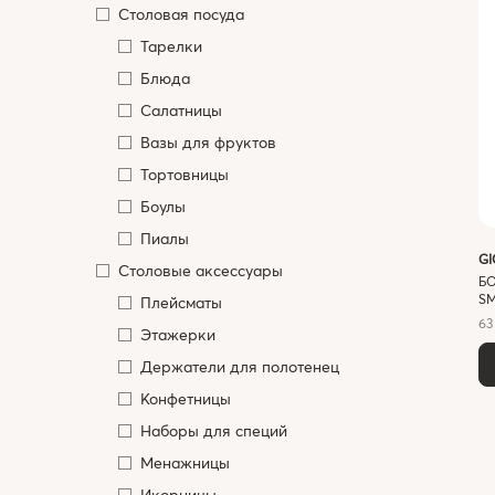
Cтоловая посуда
Тарелки
Блюда
Салатницы
Вазы для фруктов
Тортовницы
Боулы
Пиалы
G
Столовые аксессуары
БО
SM
Плейсматы
63
Этажерки
Держатели для полотенец
Конфетницы
Наборы для специй
Менажницы
Икорницы