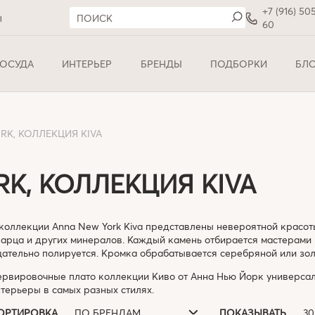
+7 (916) 50
ы
60
ОСУДА
ИНТЕРЬЕР
БРЕНДЫ
ПОДБОРКИ
БЛ
RK, КОЛЛЕКЦИЯ KIVA
K, КОЛЛЕКЦИЯ KIVA
коллекции Anna New York Kiva представлены невероятной красоты
арца и других минералов. Каждый камень отбирается мастерами 
ательно полируется. Кромка обрабатывается серебряной или зол
ервировочные плато коллекции Киво от Анна Нью Йорк универсал
терьеры в самых разных стилях.
ПО БРЕНДАМ
3
ОРТИРОВКА
ПОКАЗЫВАТЬ