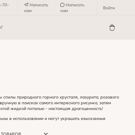
5-70-
Написать
Написать
Войти
нам
нам
ОГ
 спилы природного горного хрусталя, лазурита, розового
вручную в поисках самого интересного рисунка, затем
отой жидкой поталью - настоящая драгоценность!
ьны в использовании и могут украшать изысканные
0 ТОВАРОВ