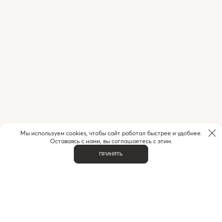
Мы используем cookies, чтобы сайт работал быстрее и удобнее.
Оставаясь с нами, вы соглашаетесь с этим.
ПРИНЯТЬ
ВАЖНОЕ
О НАС
КОНТАКТЫ
ДОСТАВКА И ОПЛАТА