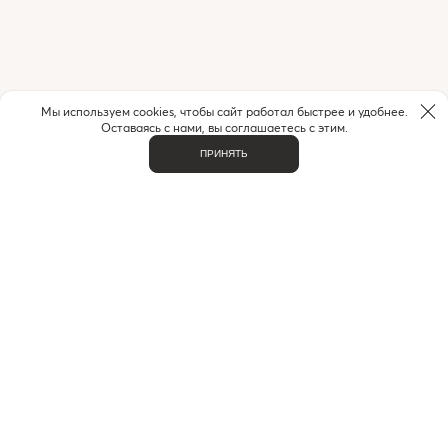
Мы используем cookies, чтобы сайт работал быстрее и удобнее.
Оставаясь с нами, вы соглашаетесь с этим.
ПРИНЯТЬ
ВАЖНОЕ
О НАС
КОНТАКТЫ
ДОСТАВКА И ОПЛАТА
ЧАСТЫЕ ВОПРОСЫ
ИНДИВИДУАЛЬНЫЙ ПОДБОР
ПРОГРАММА ЛОЯЛЬНОСТИ
ПРАВИЛА БОНУСНОЙ ПРОГРАММЫ
КАТАЛОГ
БРЕНДЫ