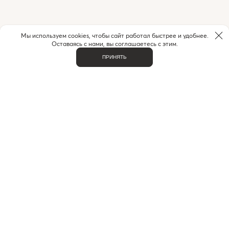
Мы используем cookies, чтобы сайт работал быстрее и удобнее.
Оставаясь с нами, вы соглашаетесь с этим.
ПРИНЯТЬ
НУЖНА ПОМОЩЬ С ЗАКАЗОМ?
Если у вас возникли вопросы или нужна помощь в
оформлении заказа,
позвоните или напишите нам.
MAX
+7 (916) 505-70-60
Telegram
ВАЖНОЕ
О НАС
КОНТАКТЫ
ДОСТАВКА И ОПЛАТА