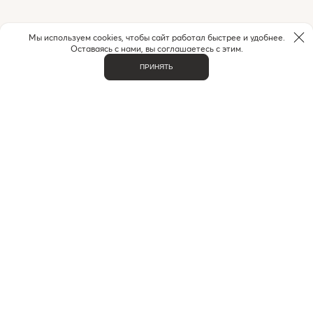
Мы используем cookies, чтобы сайт работал быстрее и удобнее.
Оставаясь с нами, вы соглашаетесь с этим.
ПРИНЯТЬ
НУЖНА ПОМОЩЬ С ЗАКАЗОМ?
Если у вас возникли вопросы или нужна помощь в
оформлении заказа,
позвоните или напишите нам.
MAX
+7 (916) 505-70-60
Telegram
ВАЖНОЕ
О НАС
КОНТАКТЫ
ДОСТАВКА И ОПЛАТА
ЧАСТЫЕ ВОПРОСЫ