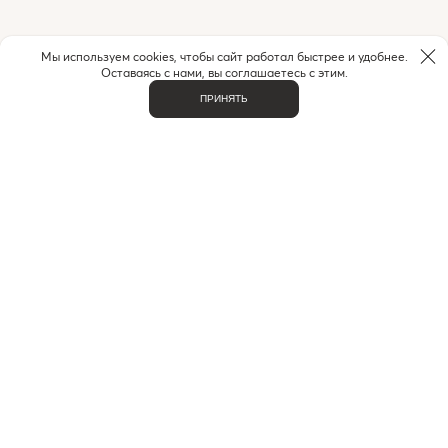
Мы используем cookies, чтобы сайт работал быстрее и удобнее.
Оставаясь с нами, вы соглашаетесь с этим.
ПРИНЯТЬ
НУЖНА ПОМОЩЬ С ЗАКАЗОМ?
Если у вас возникли вопросы или нужна помощь в
оформлении заказа,
позвоните или напишите нам.
MAX
+7 (916) 505-70-60
Telegram
ВАЖНОЕ
О НАС
КОНТАКТЫ
ДОСТАВКА И ОПЛАТА
ЧАСТЫЕ ВОПРОСЫ