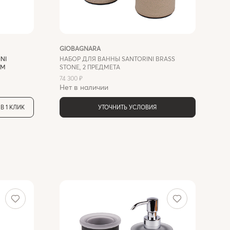
GIOBAGNARA
GI
NI
НАБОР ДЛЯ ВАННЫ SANTORINI BRASS
НА
СМ
STONE, 2 ПРЕДМЕТА
SM
74 300 ₽
74 
Нет в наличии
Не
В 1 КЛИК
УТОЧНИТЬ УСЛОВИЯ