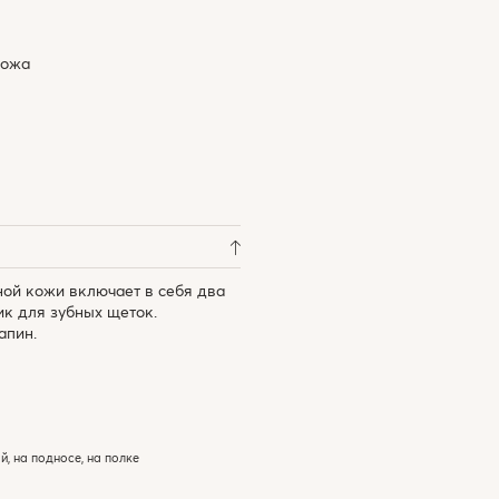
кожа
ной кожи включает в себя два
ик для зубных щеток.
апин.
, на подносе, на полке