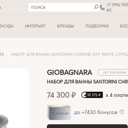
+7 (916) 50
ы
60
ОСУДА
ИНТЕРЬЕР
БРЕНДЫ
ПОДБОРКИ
БЛ
ТА
НАБОР ДЛЯ ВАННЫ SANTORINI CHROME OFF WHITE, 2 ПР
GIOBAGNARA
НЕТ В НАЛИЧИИ
НАБОР ДЛЯ ВАННЫ SANTORINI CHRO
74 300 ₽
x
4 плат
18 575 ₽
до +7430 бонусов