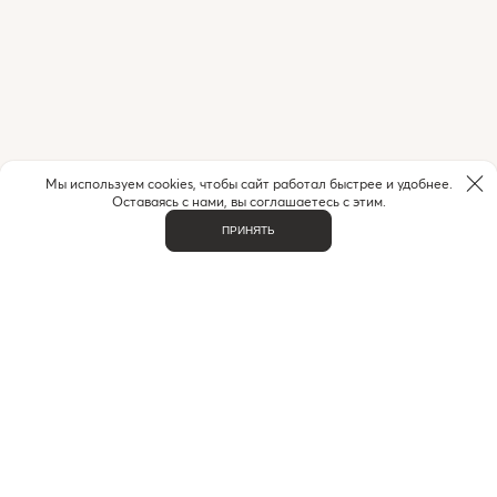
Мы используем cookies, чтобы сайт работал быстрее и удобнее.
Оставаясь с нами, вы соглашаетесь с этим.
ПРИНЯТЬ
НУЖНА ПОМОЩЬ С ЗАКАЗОМ?
Если у вас возникли вопросы или нужна помощь в
оформлении заказа,
позвоните или напишите нам.
MAX
+7 (916) 505-70-60
Telegram