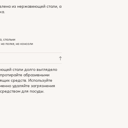
влена из нержавеющей стали, а
ка.
а, спальни
 на полке, на консоли
ющей стали долго выглядело
е протирайте абразивными
тящих средств. Используйте
менно удаляйте загрязнения
средством для посуды.