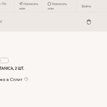
5-70-
Написать
Написать
Войти
нам
нам
ОГ
И
NICA, 2 ШТ.
жа в Сплит