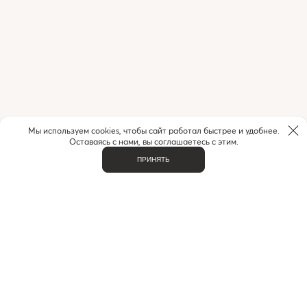
Мы используем cookies, чтобы сайт работал быстрее и удобнее.
Оставаясь с нами, вы соглашаетесь с этим.
ПРИНЯТЬ
НУЖНА ПОМОЩЬ С ЗАКАЗОМ?
Если у вас возникли вопросы или нужна помощь в
оформлении заказа,
позвоните или напишите нам.
MAX
+7 (916) 505-70-60
Telegram