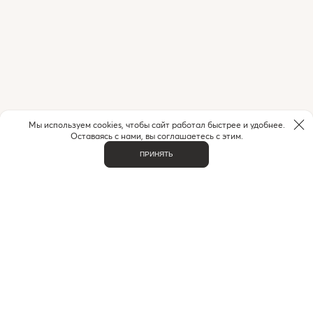
Мы используем cookies, чтобы сайт работал быстрее и удобнее.
Оставаясь с нами, вы соглашаетесь с этим.
ПРИНЯТЬ
НУЖНА ПОМОЩЬ С ЗАКАЗОМ?
Если у вас возникли вопросы или нужна помощь в
оформлении заказа,
позвоните или напишите нам.
MAX
+7 (916) 505-70-60
Telegram