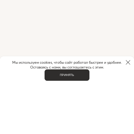
Мы используем cookies, чтобы сайт работал быстрее и удобнее.
Оставаясь с нами, вы соглашаетесь с этим.
ПРИНЯТЬ
НУЖНА ПОМОЩЬ С ЗАКАЗОМ?
Если у вас возникли вопросы или нужна помощь в
оформлении заказа,
позвоните или напишите нам.
MAX
+7 (916) 505-70-60
Telegram