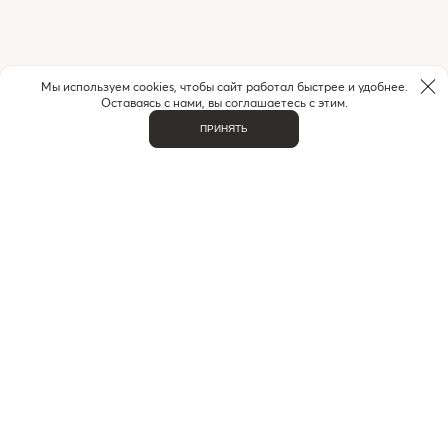
Мы используем cookies, чтобы сайт работал быстрее и удобнее.
Оставаясь с нами, вы соглашаетесь с этим.
ПРИНЯТЬ
НУЖНА ПОМОЩЬ С ЗАКАЗОМ?
Если у вас возникли вопросы или нужна помощь в
оформлении заказа,
позвоните или напишите нам.
MAX
+7 (916) 505-70-60
Telegram
ВАЖНОЕ
О НАС
КОНТАКТЫ
ДОСТАВКА И ОПЛАТА