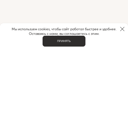
Мы используем cookies, чтобы сайт работал быстрее и удобнее.
Оставаясь с нами, вы соглашаетесь с этим.
ПРИНЯТЬ
НУЖНА ПОМОЩЬ С ЗАКАЗОМ?
Если у вас возникли вопросы или нужна помощь в
оформлении заказа,
позвоните или напишите нам.
MAX
+7 (916) 505-70-60
Telegram
ВАЖНОЕ
О НАС
КОНТАКТЫ