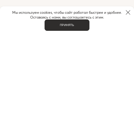
Мы используем cookies, чтобы сайт работал быстрее и удобнее.
Оставаясь с нами, вы соглашаетесь с этим.
ПРИНЯТЬ
НУЖНА ПОМОЩЬ С ЗАКАЗОМ?
Если у вас возникли вопросы или нужна помощь в
оформлении заказа,
позвоните или напишите нам.
MAX
+7 (916) 505-70-60
Telegram
ВАЖНОЕ
О НАС
КОНТАКТЫ
ДОСТАВКА И ОПЛАТА
ЧАСТЫЕ ВОПРОСЫ
ИНДИВИДУАЛЬНЫЙ ПОДБОР