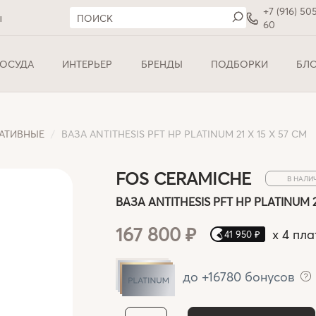
+7 (916) 50
ы
60
ОСУДА
ИНТЕРЬЕР
БРЕНДЫ
ПОДБОРКИ
БЛ
АТИВНЫЕ
ВАЗА ANTITHESIS PFT HP PLATINUM 21 X 15 X 57 СМ
FOS CERAMICHE
В НАЛИ
ВАЗА ANTITHESIS PFT HP PLATINUM 21
167 800 ₽
x
4 пла
41 950 ₽
до +16780 бонусов