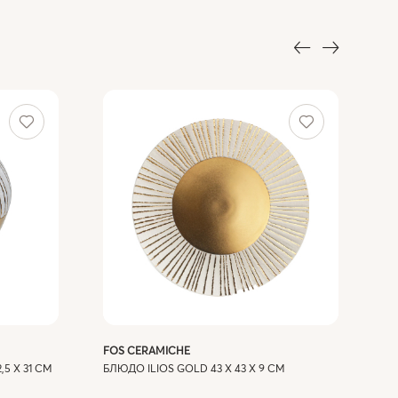
FOS CERAMICHE
FO
,5 X 31 СМ
БЛЮДО ILIOS GOLD 43 X 43 X 9 СМ
ВА
56