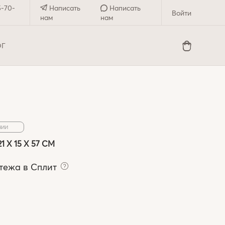
5-70-
Написать
Написать
Войти
нам
нам
ОГ
ЧИИ
 X 15 X 57 СМ
тежа в Сплит