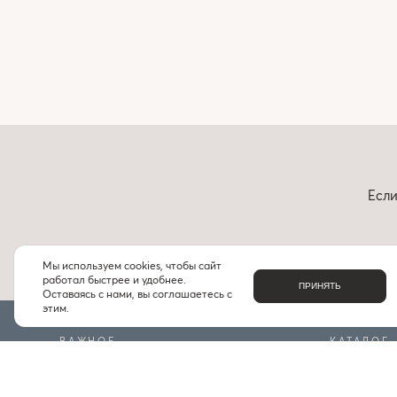
Если
Мы используем cookies, чтобы сайт
работал быстрее и удобнее.
ПРИНЯТЬ
Оставаясь с нами, вы соглашаетесь с
этим.
ВАЖНОЕ
КАТАЛОГ
О НАС
БРЕНДЫ
КОНТАКТЫ
ПОДБОРКИ