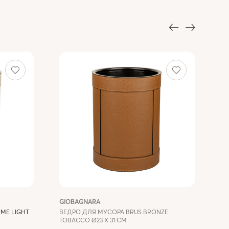
GIOBAGNARA
GI
ME LIGHT
ВЕДРО ДЛЯ МУСОРА BRUS BRONZE
ВЕ
TOBACCO Ø23 X 31 СМ
Ø2