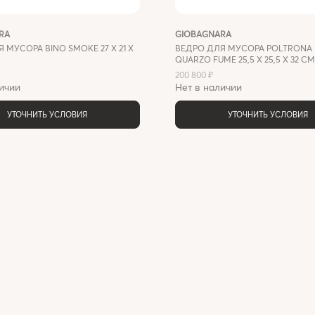
RA
GIOBAGNARA
 МУСОРА BINO SMOKE 27 X 21 X
ВЕДРО ДЛЯ МУСОРА POLTRONA 
QUARZO FUME 25,5 X 25,5 Х 32 СМ
200 800 ₽
ичии
Нет в наличии
УТОЧНИТЬ УСЛОВИЯ
УТОЧНИТЬ УСЛОВИЯ