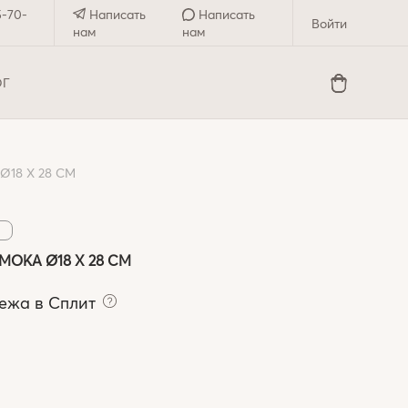
5-70-
Написать
Написать
Войти
нам
нам
ОГ
18 X 28 СМ
MOKA Ø18 X 28 СМ
тежа в Сплит