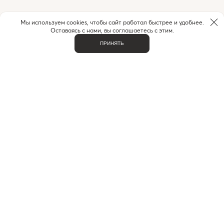
Мы используем cookies, чтобы сайт работал быстрее и удобнее.
Оставаясь с нами, вы соглашаетесь с этим.
ПРИНЯТЬ
ВАЖНОЕ
О НАС
КОНТАКТЫ
ДОСТАВКА И ОПЛАТА
ЧАСТЫЕ ВОПРОСЫ
ИНДИВИДУАЛЬНЫЙ ПОДБОР
ПРОГРАММА ЛОЯЛЬНОСТИ
ПРАВИЛА БОНУСНОЙ ПРОГРАММЫ
КАТАЛОГ
БРЕНДЫ
ПОДБОРКИ
ИНТЕРЕСНОЕ