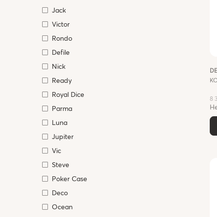
Jack
Victor
Rondo
Defile
Nick
D
Ready
КО
Royal Dice
8 
Не
Parma
Luna
Jupiter
Vic
Steve
Poker Case
Deco
Ocean