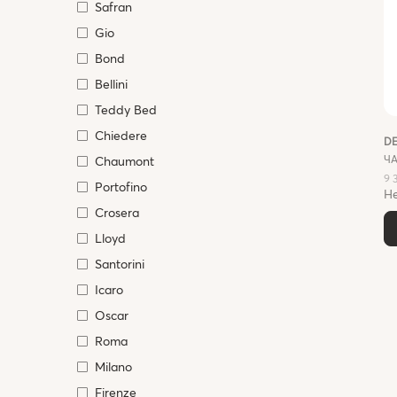
Safran
Gio
Bond
Bellini
Teddy Bed
Chiedere
D
ЧА
Chaumont
9 
Portofino
Не
Crosera
Lloyd
Santorini
Icaro
Oscar
Roma
Milano
Firenze