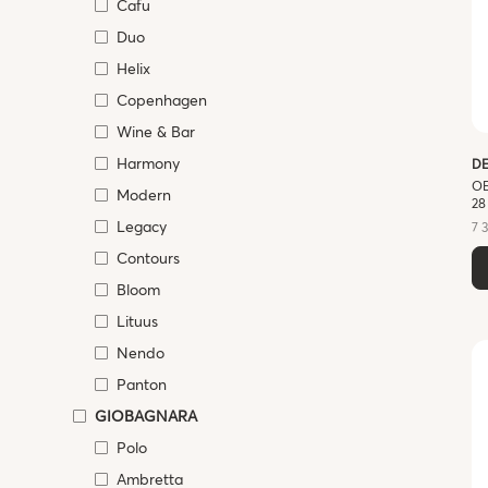
Cafu
Duo
Helix
Copenhagen
Wine & Bar
Harmony
D
ОБ
Modern
28
Legacy
7 
Contours
Bloom
Lituus
Nendo
Panton
GIOBAGNARA
Polo
Ambretta