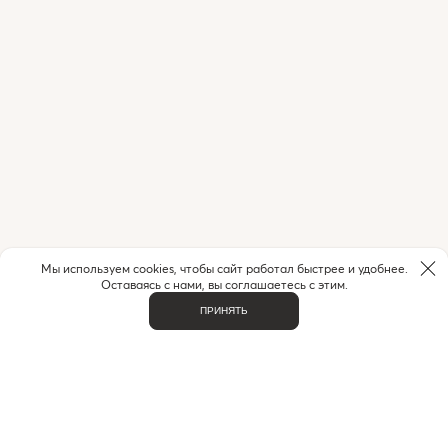
Мы используем cookies, чтобы сайт работал быстрее и удобнее.
Оставаясь с нами, вы соглашаетесь с этим.
ПРИНЯТЬ
ВАЖНОЕ
О НАС
КОНТАКТЫ
ДОСТАВКА И ОПЛАТА