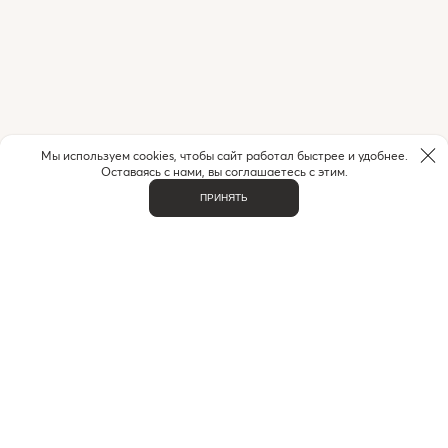
Мы используем cookies, чтобы сайт работал быстрее и удобнее.
Оставаясь с нами, вы соглашаетесь с этим.
ПРИНЯТЬ
НУЖНА ПОМОЩЬ С ЗАКАЗОМ?
Если у вас возникли вопросы или нужна помощь в
оформлении заказа,
позвоните или напишите нам.
MAX
+7 (916) 505-70-60
Telegram