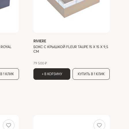
RIVIERE
RI
 ROYAL
БОКС С КРЫШКОЙ FLEUR TAUPE 15 X 15 X 9,5
БО
СМ
15
72 
Не
79 500 ₽
В 1 КЛИК
+ В КОРЗИНУ
КУПИТЬ В 1 КЛИК