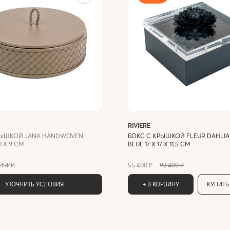
RIVIERE
РЫШКОЙ JANA HANDWOVEN
БОКС С КРЫШКОЙ FLEUR DAHLIA
 X 9 СМ
BLUE 17 X 17 X 11,5 СМ
ичии
55 400 ₽
92 400 ₽
УТОЧНИТЬ УСЛОВИЯ
+ В КОРЗИНУ
КУПИТЬ 