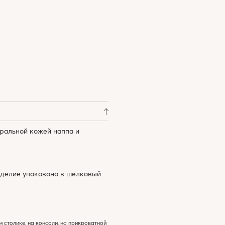
уральной кожей наппа и
зделие упаковано в шелковый
м столике, на консоли, на прикроватной