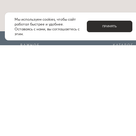
Мы используем cookies, чтобы сайт
работал быстрее и удобнее.
ПРИНЯТЬ
Оставаясь с нами, вы соглашаетесь с
этим.
ВАЖНОЕ
КАТАЛОГ
О НАС
БРЕНДЫ
КОНТАКТЫ
ПОДБОРКИ
ДОСТАВКА И ОПЛАТА
ЧАСТЫЕ ВОПРОСЫ
ИНДИВИДУАЛЬНЫЙ ПОДБОР
ПРОГРАММА ЛОЯЛЬНОСТИ
ПРАВИЛА БОНУСНОЙ ПРОГРАММЫ
© 2026 Ouvet. Все права защищены
Мы прини