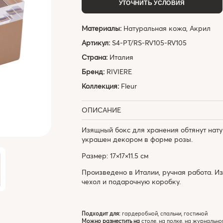
УТОЧНИТЬ УСЛОВИЯ
Материалы:
Натуральная кожа, Акрил
Артикул:
S4-PT/RS-RV105-RV105
Страна:
Италия
Бренд:
RIVIERE
Коллекция:
Fleur
ОПИСАНИЕ
Изящный бокс для хранения обтянут нат
украшен декором в форме розы.
Размер: 17×17×11.5 см
Произведено в Италии, ручная работа. И
чехол и подарочную коробку.
Подходит для:
гардеробной, спальни, гостиной
Можно разместить на
столе, на полке, на журнально