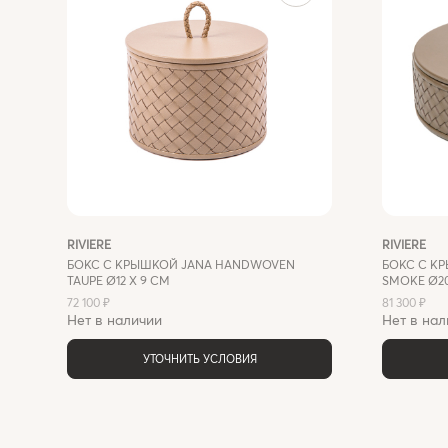
RIVIERE
RIVIERE
БОКС С КРЫШКОЙ JANA HANDWOVEN
БОКС С К
TAUPE Ø12 X 9 СМ
SMOKE Ø20
72 100 ₽
81 300 ₽
Нет в наличии
Нет в нал
УТОЧНИТЬ УСЛОВИЯ