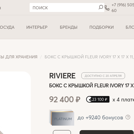
+7 (916) 50
ы
60
ОСУДА
ИНТЕРЬЕР
БРЕНДЫ
ПОДБОРКИ
БЛ
Ы ДЛЯ ХРАНЕНИЯ
БОКС С КРЫШКОЙ FLEUR IVORY 17 X 17 X 11
RIVIERE
ДОСТУПНО С 20 АПРЕЛЯ
БОКС С КРЫШКОЙ FLEUR IVORY 17 X 1
92 400 ₽
x
4 плат
23 100 ₽
до +9240 бонусов