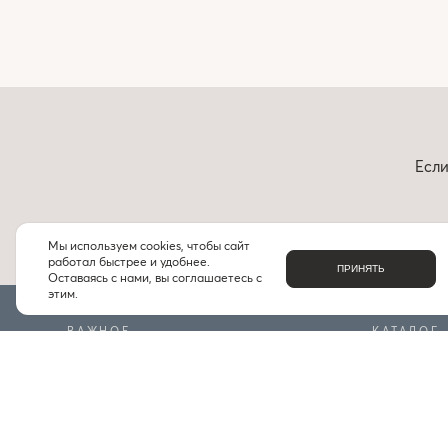
Если
Мы используем cookies, чтобы сайт
работал быстрее и удобнее.
ПРИНЯТЬ
Оставаясь с нами, вы соглашаетесь с
этим.
ВАЖНОЕ
КАТАЛОГ
О НАС
БРЕНДЫ
КОНТАКТЫ
ПОДБОРКИ
ДОСТАВКА И ОПЛАТА
ЧАСТЫЕ ВОПРОСЫ
ИНДИВИДУАЛЬНЫЙ ПОДБОР