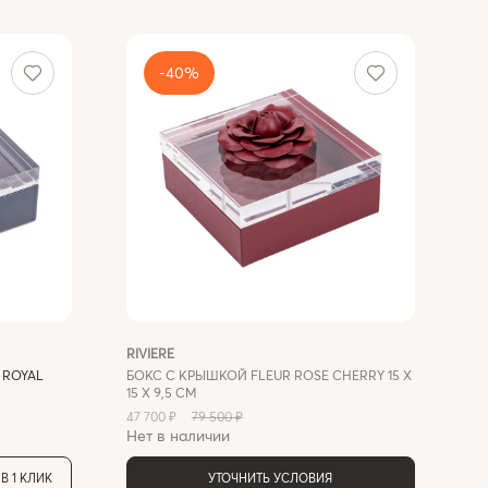
-40%
RIVIERE
RI
 ROYAL
БОКС С КРЫШКОЙ FLEUR ROSE CHERRY 15 X
БО
15 X 9,5 СМ
С
47 700 ₽
79 500 ₽
92
Нет в наличии
Не
В 1 КЛИК
УТОЧНИТЬ УСЛОВИЯ