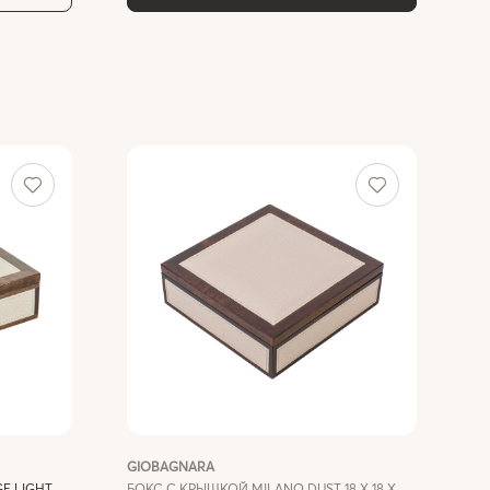
GIOBAGNARA
E LIGHT
БОКС С КРЫШКОЙ MILANO DUST 18 X 18 X