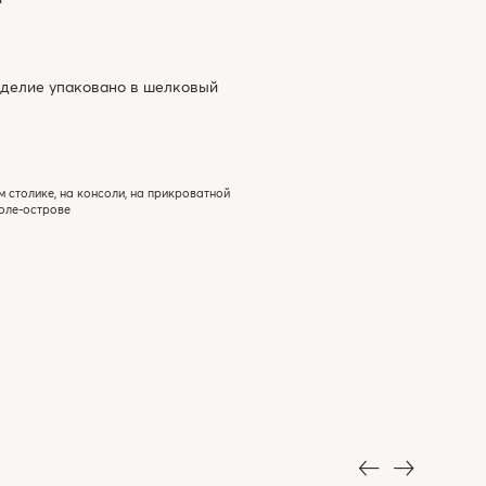
зделие упаковано в шелковый
м столике, на консоли, на прикроватной
толе-острове