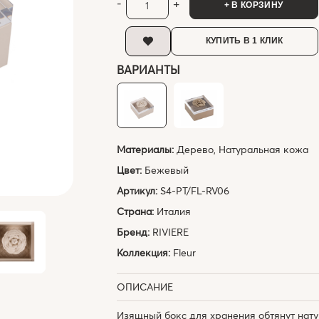
-
+
+ В КОРЗИНУ
КУПИТЬ В 1 КЛИК
ВАРИАНТЫ
Материалы:
Дерево, Натуральная кожа
Цвет:
Бежевый
Артикул:
S4-PT/FL-RV06
Страна:
Италия
Бренд:
RIVIERE
Коллекция:
Fleur
ОПИСАНИЕ
Изящный бокс для хранения обтянут нат