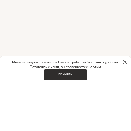
Мы используем cookies, чтобы сайт работал быстрее и удобнее.
Оставаясь с нами, вы соглашаетесь с этим.
ПРИНЯТЬ
ВАЖНОЕ
О НАС
КОНТАКТЫ
ДОСТАВКА И ОПЛАТА
ЧАСТЫЕ ВОПРОСЫ
ИНДИВИДУАЛЬНЫЙ ПОДБОР
ПРОГРАММА ЛОЯЛЬНОСТИ