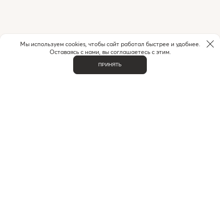
Мы используем cookies, чтобы сайт работал быстрее и удобнее.
Оставаясь с нами, вы соглашаетесь с этим.
ПРИНЯТЬ
НУЖНА ПОМОЩЬ С ЗАКАЗОМ?
Если у вас возникли вопросы или нужна помощь в
оформлении заказа,
позвоните или напишите нам.
MAX
+7 (916) 505-70-60
Telegram
ВАЖНОЕ
О НАС
КОНТАКТЫ