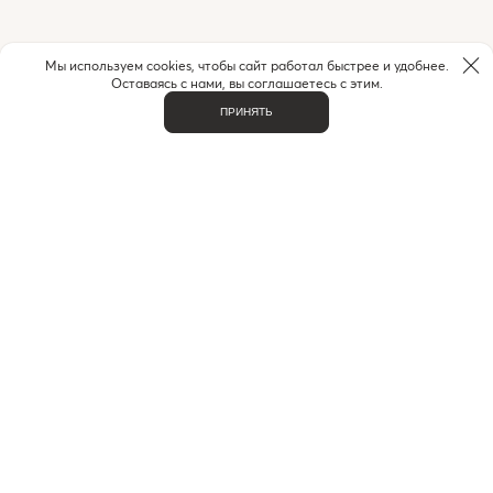
Мы используем cookies, чтобы сайт работал быстрее и удобнее.
Оставаясь с нами, вы соглашаетесь с этим.
ПРИНЯТЬ
НУЖНА ПОМОЩЬ С ЗАКАЗОМ?
Если у вас возникли вопросы или нужна помощь в
оформлении заказа,
позвоните или напишите нам.
MAX
+7 (916) 505-70-60
Telegram
ВАЖНОЕ
О НАС
КОНТАКТЫ
ДОСТАВКА И ОПЛАТА
ЧАСТЫЕ ВОПРОСЫ