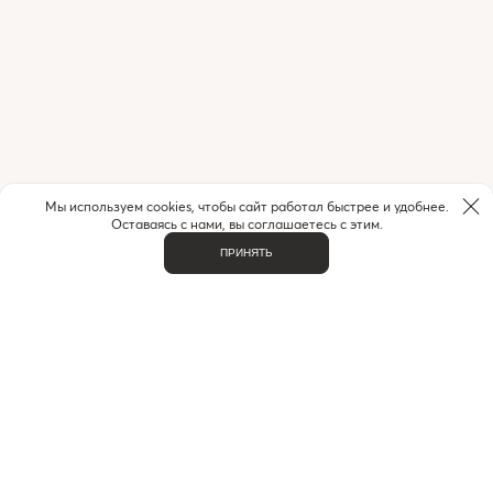
Мы используем cookies, чтобы сайт работал быстрее и удобнее.
Оставаясь с нами, вы соглашаетесь с этим.
ПРИНЯТЬ
НУЖНА ПОМОЩЬ С ЗАКАЗОМ?
Если у вас возникли вопросы или нужна помощь в
оформлении заказа,
позвоните или напишите нам.
MAX
+7 (916) 505-70-60
Telegram