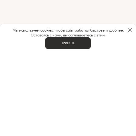
Мы используем cookies, чтобы сайт работал быстрее и удобнее.
Оставаясь с нами, вы соглашаетесь с этим.
ПРИНЯТЬ
НУЖНА ПОМОЩЬ С ЗАКАЗОМ?
Если у вас возникли вопросы или нужна помощь в
оформлении заказа,
позвоните или напишите нам.
MAX
+7 (916) 505-70-60
Telegram
ВАЖНОЕ
О НАС
КОНТАКТЫ