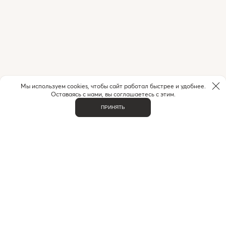
Мы используем cookies, чтобы сайт работал быстрее и удобнее.
Оставаясь с нами, вы соглашаетесь с этим.
ПРИНЯТЬ
НУЖНА ПОМОЩЬ С ЗАКАЗОМ?
Если у вас возникли вопросы или нужна помощь в
оформлении заказа,
позвоните или напишите нам.
MAX
+7 (916) 505-70-60
Telegram