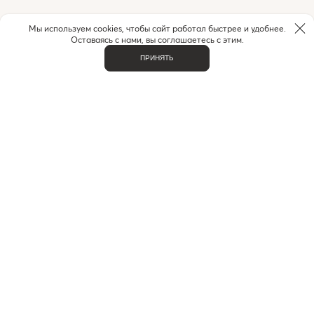
Мы используем cookies, чтобы сайт работал быстрее и удобнее.
Оставаясь с нами, вы соглашаетесь с этим.
ПРИНЯТЬ
НУЖНА ПОМОЩЬ С ЗАКАЗОМ?
Если у вас возникли вопросы или нужна помощь в
оформлении заказа,
позвоните или напишите нам.
MAX
+7 (916) 505-70-60
Telegram
ВАЖНОЕ
О НАС
КОНТАКТЫ
ДОСТАВКА И ОПЛАТА
ЧАСТЫЕ ВОПРОСЫ
ИНДИВИДУАЛЬНЫЙ ПОДБОР