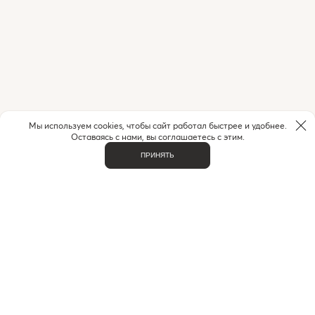
Мы используем cookies, чтобы сайт работал быстрее и удобнее.
Оставаясь с нами, вы соглашаетесь с этим.
ПРИНЯТЬ
НУЖНА ПОМОЩЬ С ЗАКАЗОМ?
Если у вас возникли вопросы или нужна помощь в
оформлении заказа,
позвоните или напишите нам.
MAX
+7 (916) 505-70-60
Telegram