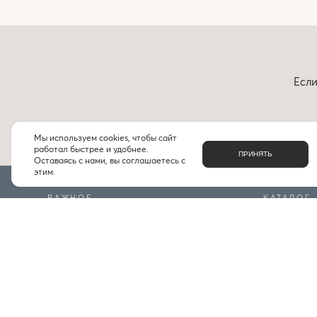
Если
Мы используем cookies, чтобы сайт
работал быстрее и удобнее.
ПРИНЯТЬ
Оставаясь с нами, вы соглашаетесь с
этим.
ВАЖНОЕ
КАТАЛОГ
О НАС
БРЕНДЫ
КОНТАКТЫ
ПОДБОРКИ
ДОСТАВКА И ОПЛАТА
ЧАСТЫЕ ВОПРОСЫ
ИНДИВИДУАЛЬНЫЙ ПОДБОР
ПРОГРАММА ЛОЯЛЬНОСТИ
ПРАВИЛА БОНУСНОЙ ПРОГРАММЫ