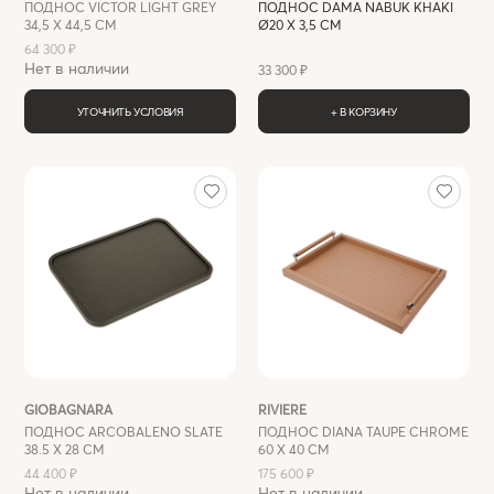
ПОДНОС VICTOR LIGHT GREY
ПОДНОС DAMA NABUK KHAKI
34,5 X 44,5 СМ
Ø20 Х 3,5 СМ
64 300 ₽
Нет в наличии
33 300 ₽
УТОЧНИТЬ УСЛОВИЯ
+ В КОРЗИНУ
GIOBAGNARA
RIVIERE
ПОДНОС ARCOBALENO SLATE
ПОДНОС DIANA TAUPE CHROME
38.5 X 28 СМ
60 X 40 СМ
44 400 ₽
175 600 ₽
Нет в наличии
Нет в наличии