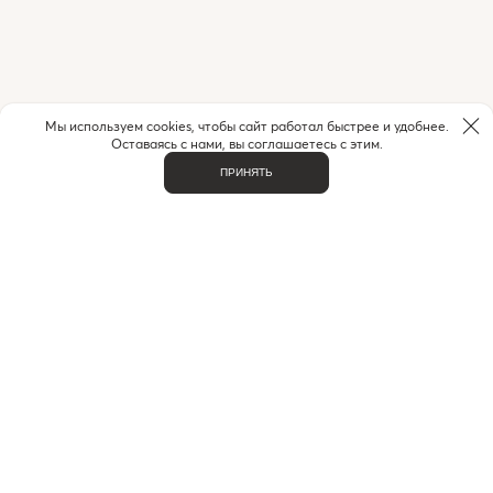
Мы используем cookies, чтобы сайт работал быстрее и удобнее.
Оставаясь с нами, вы соглашаетесь с этим.
ПРИНЯТЬ
НУЖНА ПОМОЩЬ С ЗАКАЗОМ?
Если у вас возникли вопросы или нужна помощь в
оформлении заказа,
позвоните или напишите нам.
MAX
+7 (916) 505-70-60
Telegram
ВАЖНОЕ
О НАС