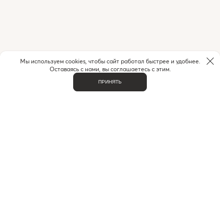
Мы используем cookies, чтобы сайт работал быстрее и удобнее.
Оставаясь с нами, вы соглашаетесь с этим.
ПРИНЯТЬ
НУЖНА ПОМОЩЬ С ЗАКАЗОМ?
Если у вас возникли вопросы или нужна помощь в
оформлении заказа,
позвоните или напишите нам.
MAX
+7 (916) 505-70-60
Telegram
ВАЖНОЕ
О НАС