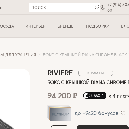
+7 (916) 50
ы
60
ОСУДА
ИНТЕРЬЕР
БРЕНДЫ
ПОДБОРКИ
БЛ
Ы ДЛЯ ХРАНЕНИЯ
БОКС С КРЫШКОЙ DIANA CHROME BLACK 18 
RIVIERE
В НАЛИЧИИ
БОКС С КРЫШКОЙ DIANA CHROME BLA
94 200 ₽
x
4 плат
23 550 ₽
до +9420 бонусов