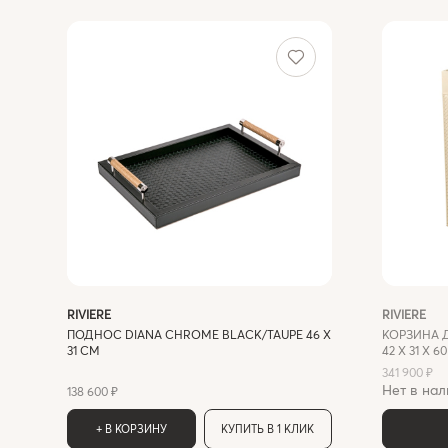
RIVIERE
RIVIERE
ПОДНОС DIANA CHROME BLACK/TAUPE 46 Х
КОРЗИНА 
31 СМ
42 X 31 Х 6
341 900 ₽
Нет в нал
138 600 ₽
+ В КОРЗИНУ
КУПИТЬ В 1 КЛИК