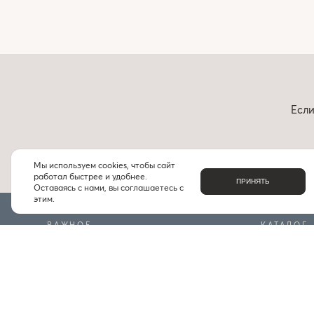
Если
Мы используем cookies, чтобы сайт
работал быстрее и удобнее.
ПРИНЯТЬ
Оставаясь с нами, вы соглашаетесь с
этим.
ВАЖНОЕ
КАТАЛОГ
О НАС
БРЕНДЫ
КОНТАКТЫ
ПОДБОРКИ
ДОСТАВКА И ОПЛАТА
ЧАСТЫЕ ВОПРОСЫ
ИНДИВИДУАЛЬНЫЙ ПОДБОР