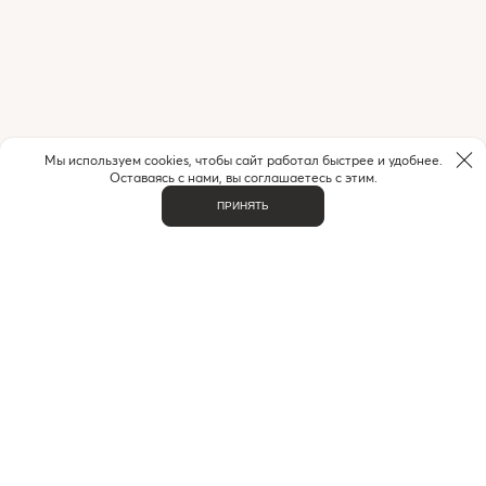
Мы используем cookies, чтобы сайт работал быстрее и удобнее.
Оставаясь с нами, вы соглашаетесь с этим.
ПРИНЯТЬ
НУЖНА ПОМОЩЬ С ЗАКАЗОМ?
Если у вас возникли вопросы или нужна помощь в
оформлении заказа,
позвоните или напишите нам.
MAX
+7 (916) 505-70-60
Telegram
ВАЖНОЕ