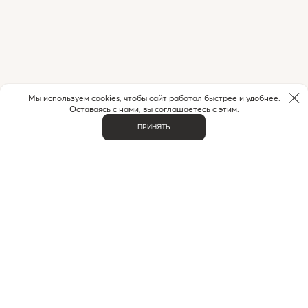
Мы используем cookies, чтобы сайт работал быстрее и удобнее.
Оставаясь с нами, вы соглашаетесь с этим.
ПРИНЯТЬ
НУЖНА ПОМОЩЬ С ЗАКАЗОМ?
Если у вас возникли вопросы или нужна помощь в
оформлении заказа,
позвоните или напишите нам.
MAX
+7 (916) 505-70-60
Telegram
ВАЖНОЕ