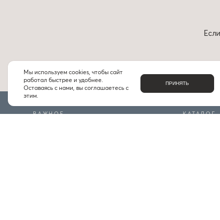
Если
Мы используем cookies, чтобы сайт
работал быстрее и удобнее.
ПРИНЯТЬ
Оставаясь с нами, вы соглашаетесь с
этим.
ВАЖНОЕ
КАТАЛОГ
О НАС
БРЕНДЫ
КОНТАКТЫ
ПОДБОРКИ
ДОСТАВКА И ОПЛАТА
ЧАСТЫЕ ВОПРОСЫ
ИНДИВИДУАЛЬНЫЙ ПОДБОР
ПРОГРАММА ЛОЯЛЬНОСТИ
ПРАВИЛА БОНУСНОЙ ПРОГРАММЫ