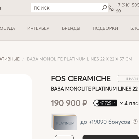
+7 (916) 50
ы
60
ОСУДА
ИНТЕРЬЕР
БРЕНДЫ
ПОДБОРКИ
БЛ
АТИВНЫЕ
ВАЗА MONOLITE PLATINUM LINES 22 X 22 X 57 СМ
FOS CERAMICHE
В НАЛИ
ВАЗА MONOLITE PLATINUM LINES 22 
190 900 ₽
x
4 пла
47 725 ₽
до +19090 бонусов