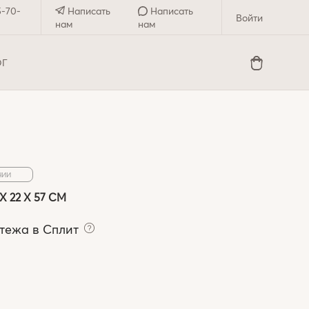
5-70-
Написать
Написать
Войти
нам
нам
ОГ
ЧИИ
X 22 X 57 СМ
тежа в Сплит