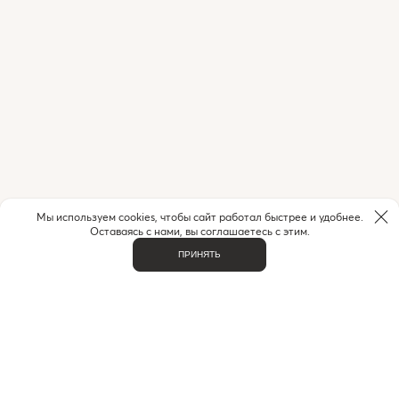
Мы используем cookies, чтобы сайт работал быстрее и удобнее.
Оставаясь с нами, вы соглашаетесь с этим.
ПРИНЯТЬ
НУЖНА ПОМОЩЬ С ЗАКАЗОМ?
Если у вас возникли вопросы или нужна помощь в
оформлении заказа,
позвоните или напишите нам.