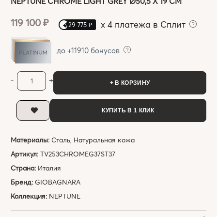
NEPTUNE CHROME LIGHT GREY Ø50,5 Х 19 СМ
119 100 ₽
x
4 платежа в Сплит
29 775 ₽
до +11910 бонусов
-
+
+ В КОРЗИНУ
КУПИТЬ В 1 КЛИК
Материалы:
Сталь, Натуральная кожа
Артикул:
TV253CHROMEG37ST37
Страна:
Италия
Бренд:
GIOBAGNARA
Коллекция:
NEPTUNE