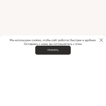
Мы используем cookies, чтобы сайт работал быстрее и удобнее.
Оставаясь с нами, вы соглашаетесь с этим.
ПРИНЯТЬ
НУЖНА ПОМОЩЬ С ЗАКАЗОМ?
Если у вас возникли вопросы или нужна помощь в
оформлении заказа,
позвоните или напишите нам.
MAX
+7 (916) 505-70-60
Telegram