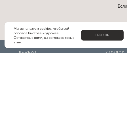
Если
Мы используем cookies, чтобы сайт
работал быстрее и удобнее.
ПРИНЯТЬ
Оставаясь с нами, вы соглашаетесь с
этим.
ВАЖНОЕ
КАТАЛОГ
О НАС
БРЕНДЫ
КОНТАКТЫ
ПОДБОРКИ
ДОСТАВКА И ОПЛАТА
ЧАСТЫЕ ВОПРОСЫ
ИНДИВИДУАЛЬНЫЙ ПОДБОР
ПРОГРАММА ЛОЯЛЬНОСТИ
ПРАВИЛА БОНУСНОЙ ПРОГРАММЫ