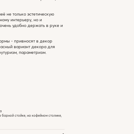
её не только эстетическую
ному интерьеру, но и
очень удобно держать в руке и
рмы - привносят в декор
расный вариант декора для
футуризм, параметризм.
а
а барной стойке, на кофейном столике,