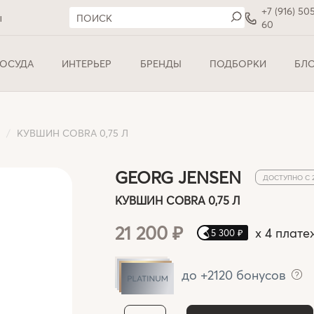
+7 (916) 50
ы
60
ОСУДА
ИНТЕРЬЕР
БРЕНДЫ
ПОДБОРКИ
БЛ
Ы
КУВШИН COBRA 0,75 Л
GEORG JENSEN
ДОСТУПНО С 
КУВШИН COBRA 0,75 Л
21 200 ₽
x
4 плате
5 300 ₽
до +2120 бонусов