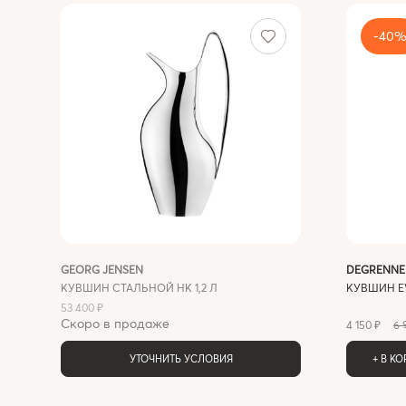
-40
GEORG JENSEN
DEGRENNE
КУВШИН СТАЛЬНОЙ HK 1,2 Л
КУВШИН E
53 400 ₽
Скоро в продаже
4 150 ₽
6 
УТОЧНИТЬ УСЛОВИЯ
+ В К