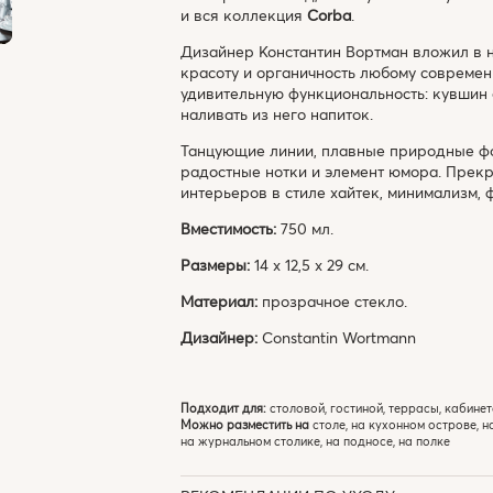
и вся коллекция
Corba
.
Дизайнер Константин Вортман вложил в н
красоту и органичность любому современ
удивительную функциональность: кувшин 
наливать из него напиток.
Танцующие линии, плавные природные фо
радостные нотки и элемент юмора. Прек
интерьеров в стиле хайтек, минимализм, 
Вместимость:
750 мл.
Размеры:
14 х 12,5 х 29 см.
Материал:
прозрачное стекло.
Дизайнер:
Constantin Wortmann
Подходит для:
столовой, гостиной, террасы, кабинет
Можно разместить на
столе, на кухонном острове, н
на журнальном столике, на подносе, на полке