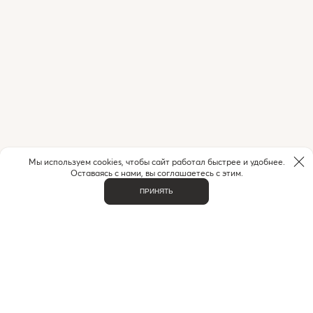
Мы используем cookies, чтобы сайт работал быстрее и удобнее.
Оставаясь с нами, вы соглашаетесь с этим.
ПРИНЯТЬ
НУЖНА ПОМОЩЬ С ЗАКАЗОМ?
Если у вас возникли вопросы или нужна помощь в
оформлении заказа,
позвоните или напишите нам.