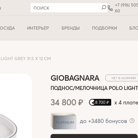
+7 (916) 50
ы
60
ОСУДА
ИНТЕРЬЕР
БРЕНДЫ
ПОДБОРКИ
БЛ
HT GREY 31.5 X 12 СМ
GIOBAGNARA
НЕТ В НАЛИЧИИ
ПОДНОС/МЕЛОЧНИЦА POLO LIGHT GR
34 800 ₽
x
4 плат
8 700 ₽
до +3480 бонусов