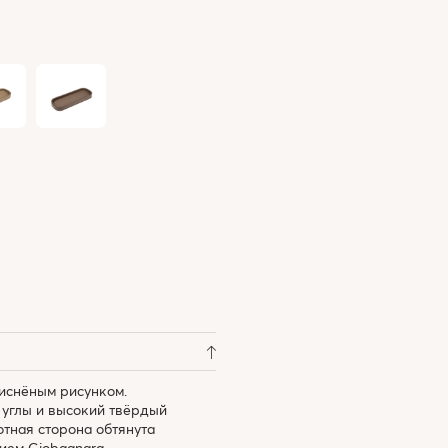
тиснёным рисунком.
 углы и высокий твёрдый
тная сторона обтянута
ием Giobagnara.