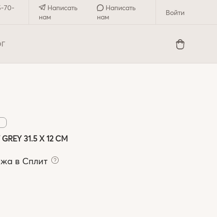
5-70-
Написать
Написать
Войти
нам
нам
ОГ
EY 31.5 X 12 СМ
ежа в Сплит