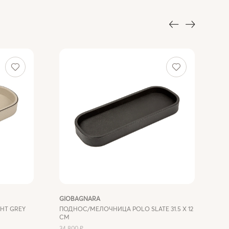
GIOBAGNARA
GI
HT GREY
ПОДНОС/МЕЛОЧНИЦА POLO SLATE 31.5 X 12
НА
СМ
ПР
34 800 ₽
140