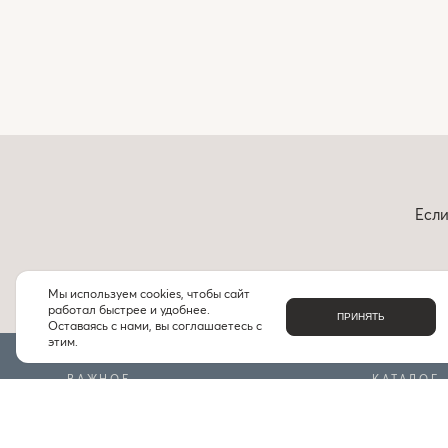
Если
Мы используем cookies, чтобы сайт
работал быстрее и удобнее.
ПРИНЯТЬ
Оставаясь с нами, вы соглашаетесь с
этим.
ВАЖНОЕ
КАТАЛОГ
О НАС
БРЕНДЫ
КОНТАКТЫ
ПОДБОРКИ